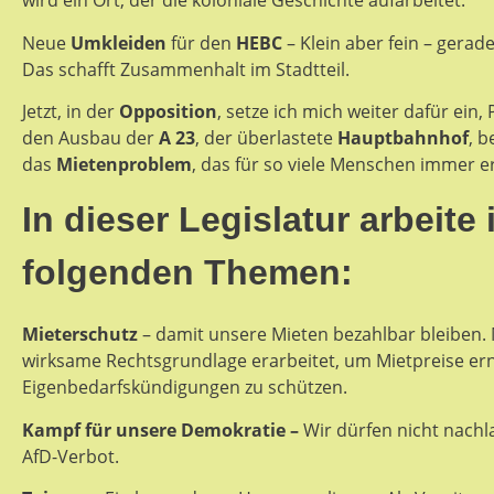
wird ein Ort, der die koloniale Geschichte aufarbeitet.
Neue
Umkleiden
für den
HEBC
– Klein aber fein – gera
Das schafft Zusammenhalt im Stadtteil.
Jetzt, in der
Opposition
, setze ich mich weiter dafür ei
den Ausbau der
A 23
, der überlastete
Hauptbahnhof
, 
das
Mietenproblem
, das für so viele Menschen immer e
In dieser Legislatur arbeite
folgenden Themen:
Mieterschutz
– damit unsere Mieten bezahlbar bleiben.
wirksame Rechtsgrundlage erarbeitet, um Mietpreise er
Eigenbedarfskündigungen zu schützen.
Kampf für unsere Demokratie –
Wir dürfen nicht nachl
AfD-Verbot.