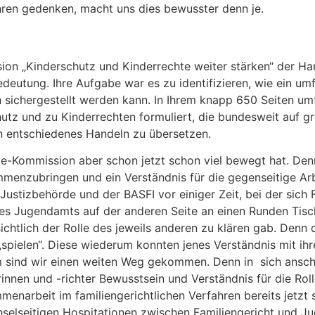
ren gedenken, macht uns dies bewusster denn je.
sion „Kinderschutz und Kinderrechte weiter stärken“ der H
deutung. Ihre Aufgabe war es zu identifizieren, wie ein um
h sichergestellt werden kann. In Ihrem knapp 650 Seiten u
z und zu Kinderrechten formuliert, die bundesweit auf gr
in entschiedenes Handeln zu übersetzen.
ete-Kommission aber schon jetzt schon viel bewegt hat. Den
mmenzubringen und ein Verständnis für die gegenseitige Arb
stizbehörde und der BASFI vor einiger Zeit, bei der sich F
 des Jugendamts auf der anderen Seite an einen Runden Tisc
sichtlich der Rolle des jeweils anderen zu klären gab. Den
„spielen“. Diese wiederum konnten jenes Verständnis mit ihre
dem sind wir einen weiten Weg gekommen. Denn in sich ansc
nen und -richter Bewusstsein und Verständnis für die Roll
enarbeit im familiengerichtlichen Verfahren bereits jetzt s
chselseitigen Hospitationen zwischen Familiengericht und J