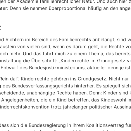
 der Akademie familienrechtlicher Natur. Und auch hier ze
chter: Denn sie nehmen überproportional häufig an den an
z
nd Richtern im Bereich des Familienrechts anbelangt, sind 
n Baustein von vielen sind, wenn es darum geht, die Rechte v
 noch mehr. Und das führt mich zu einem Thema, das bereit
anstaltung die Überschrift: „Kinderrechte im Grundgesetz v
ntwurf des Bundesjustizministeriums, aktueller denn je ist
Rein da!“. Kinderrechte gehören ins Grundgesetz. Nicht nur
des Bundesverfassungsgerichts hinterher. Es spiegelt sich
scheidende, unabhängige Rechte haben. Denn: Kinder sind 
Angelegenheiten, die ein Kind betreffen, das Kindeswohl i
nderrechtskonvention trotz jahrelanger politischer Ausein
ass sich die Bundesregierung in ihrem Koalitionsvertrag fü