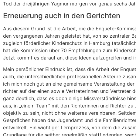
Tod der dreijährigen Yagmur morgen vor genau sechs Jah
Erneuerung auch in den Gerichten
Aus diesem Grund ist die Arbeit, die die Enquete-Kommis
den vergangenen Jahren geleistet hat, von so zentraler Be
zugleich förderlicher Kinderschutz in Hamburg tatsächlic
hat die Kommission über 70 Empfehlungen zum Kinderschut
Jetzt kommt es darauf an, diese Ideen aufzugreifen und 
Mein persönlicher Eindruck ist, dass die Arbeit der Enqu
auch, die unterschiedlichen professionellen Akteure zusa
ich mich noch gut an eine gemeinsame Veranstaltung der Ju
richter auf der einen sowie Vertreterinnen und Vertreter
ganz deutlich, dass es doch einige Missverständnisse hin
aus, in „einem Team“ mit den Richterinnen und Richter zu 
objektiv zu sein, nicht ohne weiteres vereinbaren. Seit
Gesprächen haben das Jugendamt und die Familienrichterin
entwickelt. Ein wichtiger Lernprozess, von dem die Zusamm
Grundlage für die seither regelmäßig stattfindenden, we