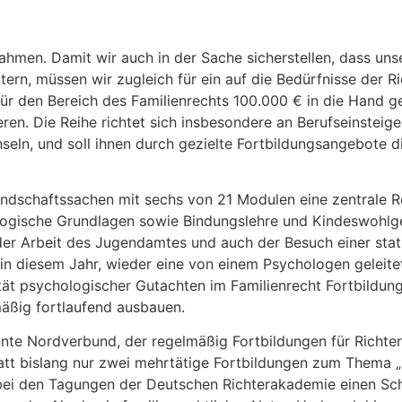
Rahmen. Damit wir auch in der Sache sicherstellen, dass uns
tern, müssen wir zugleich für ein auf die Bedürfnisse der R
für den Bereich des Familienrechts 100.000 € in die Hand
ren. Die Reihe richtet sich insbesondere an Berufseinsteige
hseln, und soll ihnen durch gezielte Fortbildungsangebote 
indschaftssachen mit sechs von 21 Modulen eine zentrale 
logische Grundlagen sowie Bindungslehre und Kindeswohlg
h der Arbeit des Jugendamtes und auch der Besuch einer sta
 diesem Jahr, wieder eine von einem Psychologen geleitete
lität psychologischer Gutachten im Familienrecht Fortbildu
ßig fortlaufend ausbauen.
te Nordverbund, der regelmäßig Fortbildungen für Richter
tatt bislang nur zwei mehrtätige Fortbildungen zum Thema „
 bei den Tagungen der Deutschen Richterakademie einen Sch