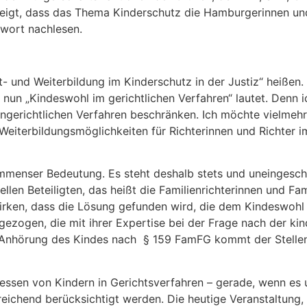
, zeigt, dass das Thema Kinderschutz die Hamburgerinnen u
wort nachlesen.
ort- und Weiterbildung im Kinderschutz in der Justiz“ heiß
 nun „Kindeswohl im gerichtlichen Verfahren“ lautet. Denn 
engerichtlichen Verfahren beschränken. Ich möchte vielmehr 
 Weiterbildungsmöglichkeiten für Richterinnen und Richter i
mmenser Bedeutung. Es steht deshalb stets und uneingeschrä
len Beteiligten, das heißt die Familienrichterinnen und Fami
ken, dass die Lösung gefunden wird, die dem Kindeswohl a
ugezogen, die mit ihrer Expertise bei der Frage nach der k
en Anhörung des Kindes nach § 159 FamFG kommt der Stell
eressen von Kindern in Gerichtsverfahren – gerade, wenn es
reichend berücksichtigt werden. Die heutige Veranstaltung