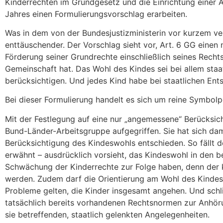
Kinderrechten im Grundgesetz und die Einrichtung einer A
Jahres einen Formulierungsvorschlag erarbeiten.
Was in dem von der Bundesjustizministerin vor kurzem ve
enttäuschender. Der Vorschlag sieht vor, Art. 6 GG eine
Förderung seiner Grundrechte einschließlich seines Rechts
Gemeinschaft hat. Das Wohl des Kindes sei bei allem staat
berücksichtigen. Und jedes Kind habe bei staatlichen Ents
Bei dieser Formulierung handelt es sich um reine Symbolpo
Mit der Festlegung auf eine nur „angemessene“ Berücksi
Bund-Länder-Arbeitsgruppe aufgegriffen. Sie hat sich dam
Berücksichtigung des Kindeswohls entschieden. So fällt d
erwähnt – ausdrücklich vorsieht, das Kindeswohl in den b
Schwächung der Kinderrechte zur Folge haben, denn der 
werden. Zudem darf die Orientierung am Wohl des Kindes n
Probleme gelten, die Kinder insgesamt angehen. Und schlie
tatsächlich bereits vorhandenen Rechtsnormen zur Anhörun
sie betreffenden, staatlich gelenkten Angelegenheiten.