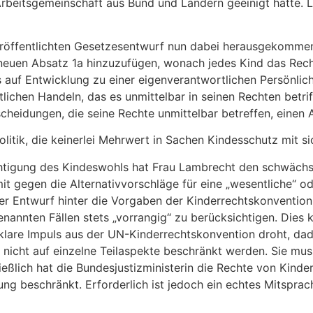
rbeitsgemeinschaft aus Bund und Ländern geeinigt hatte. Le
röffentlichten Gesetzesentwurf nun dabei herausgekommen 
n neuen Absatz 1a hinzuzufügen, wonach jedes Kind das Rec
 auf Entwicklung zu einer eigenverantwortlichen Persönlichk
lichen Handeln, das es unmittelbar in seinen Rechten betri
cheidungen, die seine Rechte unmittelbar betreffen, einen 
litik, die keinerlei Mehrwert in Sachen Kindesschutz mit sic
chtigung des Kindeswohls hat Frau Lambrecht den schwächs
it gegen die Alternativvorschläge für eine „wesentliche“ od
er Entwurf hinter die Vorgaben der Kinderrechtskonvention 
enannten Fällen stets „vorrangig“ zu berücksichtigen. Dies 
klare Impuls aus der UN-Kinderrechtskonvention droht, d
icht auf einzelne Teilaspekte beschränkt werden. Sie muss
ßlich hat die Bundesjustizministerin die Rechte von Kinder
g beschränkt. Erforderlich ist jedoch ein echtes Mitsprach