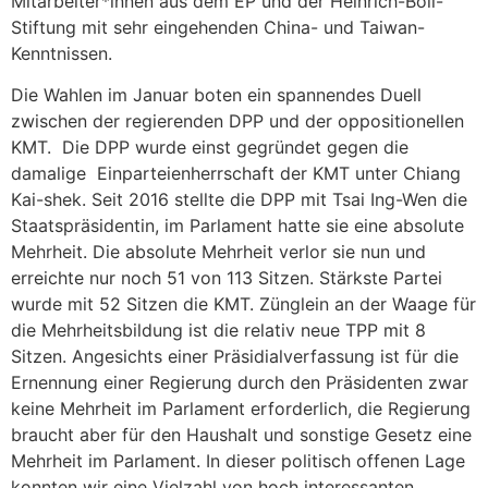
Mitarbeiter*innen aus dem EP und der Heinrich-Böll-
Stiftung mit sehr eingehenden China- und Taiwan-
Kenntnissen.
Die Wahlen im Januar boten ein spannendes Duell
zwischen der regierenden DPP und der oppositionellen
KMT. Die DPP wurde einst gegründet gegen die
damalige Einparteienherrschaft der KMT unter Chiang
Kai-shek. Seit 2016 stellte die DPP mit Tsai Ing-Wen die
Staatspräsidentin, im Parlament hatte sie eine absolute
Mehrheit. Die absolute Mehrheit verlor sie nun und
erreichte nur noch 51 von 113 Sitzen. Stärkste Partei
wurde mit 52 Sitzen die KMT. Zünglein an der Waage für
die Mehrheitsbildung ist die relativ neue TPP mit 8
Sitzen. Angesichts einer Präsidialverfassung ist für die
Ernennung einer Regierung durch den Präsidenten zwar
keine Mehrheit im Parlament erforderlich, die Regierung
braucht aber für den Haushalt und sonstige Gesetz eine
Mehrheit im Parlament. In dieser politisch offenen Lage
konnten wir eine Vielzahl von hoch interessanten