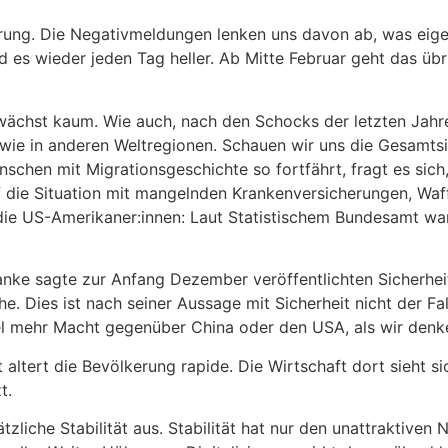
erung. Die Negativmeldungen lenken uns davon ab, was eigen
d es wieder jeden Tag heller. Ab Mitte Februar geht das übr
 wächst kaum. Wie auch, nach den Schocks der letzten Jahre
 wie in anderen Weltregionen. Schauen wir uns die Gesamts
chen mit Migrationsgeschichte so fortfährt, fragt es sich,
 die Situation mit mangelnden Krankenversicherungen, Waff
 die US-Amerikaner:innen: Laut Statistischem Bundesamt 
nke sagte zur Anfang Dezember veröffentlichten Sicherhei
. Dies ist nach seiner Aussage mit Sicherheit nicht der Fal
el mehr Macht gegenüber China oder den USA, als wir denk
 altert die Bevölkerung rapide. Die Wirtschaft dort sieht
t.
zliche Stabilität aus. Stabilität hat nur den unattraktiven