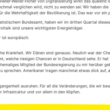
neller-Weiter-Höher von Digitalisierung wirkt das quälend l
nchmal verglichen wird, nicht zu wenden sei: Wir haben di
r die Wehrhaftigkeit der Bevölkerung ist. Das war vor ein
atistischem Bundesamt, haben wir im dritten Quartal diese
ltaik sind unsere wichtigsten Energieträger.
r ist europäisch.
ische Krankheit. Wir Dänen sind genauso. Neulich war der Ch
nt, welche riesigen Chancen er in Deutschland sehe. Er hat 
ehemaliges Mitglied der Bundesregierung zu mir herüber ge
 sprechen. Amerikaner tragen manchmal etwas dick auf, ab
gangenheit ausruhen. Für all die Veränderungen, die wir be
 Infrastruktur und vor allem in den Köpfen.