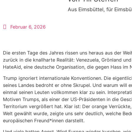
Aus Eimsbüttel, für Eimsbü
Februar 6, 2026
Die ersten Tage des Jahres rissen uns heraus aus der We
zurück in die knallharte Realität: Venezuela, Grönland u
HateAid, eine deutsche Organisation, die gegen Hass im 
Trump ignoriert internationale Konventionen. Die eigentli
seines Landes bedroht er ohne Skrupel. Und warum will e
einmal seinen Leuten vollkommen klar zu sein. Interpretat
Motiven Trumps, als einer der US-Präsidenten in die Ges
Territorium vergrößert hat. Klar ist: Der orange Verrück
Welt gewählt wurde, zeigte uns sehr deutlich, welche Bed
europäischen Freund*innen darstellt.
Und viele hatten Angst. Wird Europa wieder kuschen, wie 