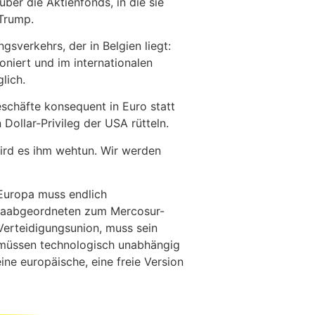
ber die Aktienfonds, in die sie
 Trump.
gsverkehrs, der in Belgien liegt:
niert und im internationalen
lich.
schäfte konsequent in Euro statt
Dollar-Privileg der USA rütteln.
wird es ihm wehtun. Wir werden
 Europa muss endlich
paabgeordneten zum Mercosur-
Verteidigungsunion, muss sein
r müssen technologisch unabhängig
ine europäische, eine freie Version