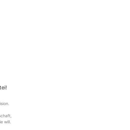
ei!
sion.
schaft,
e will.