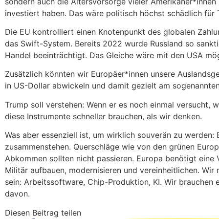
sondern auch die Altersvorsorge vieler Amerikaner*innen ü
investiert haben. Das wäre politisch höchst schädlich für
Die EU kontrolliert einen Knotenpunkt des globalen Zahlun
das Swift-System. Bereits 2022 wurde Russland so sanktio
Handel beeinträchtigt. Das Gleiche wäre mit den USA mög
Zusätzlich könnten wir Europäer*innen unsere Auslandsge
in US-Dollar abwickeln und damit gezielt am sogenannten 
Trump soll verstehen: Wenn er es noch einmal versucht, 
diese Instrumente schneller brauchen, als wir denken.
Was aber essenziell ist, um wirklich souverän zu werden:
zusammenstehen. Querschläge wie von den grünen Euro
Abkommen sollten nicht passieren. Europa benötigt eine 
Militär aufbauen, modernisieren und vereinheitlichen. Wi
sein: Arbeitssoftware, Chip-Produktion, KI. Wir brauchen e
davon.
Diesen Beitrag teilen