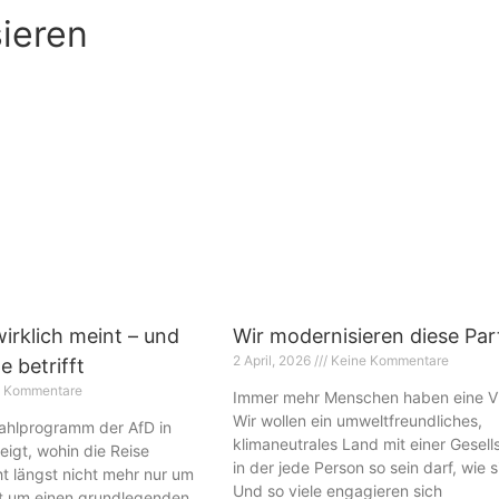
sieren
irklich meint – und
Wir modernisieren diese Part
2 April, 2026
Keine Kommentare
e betrifft
 Kommentare
Immer mehr Menschen haben eine Vi
Wir wollen ein umweltfreundliches,
Wahlprogramm der AfD in
klimaneutrales Land mit einer Gesell
igt, wohin die Reise
in der jede Person so sein darf, wie si
ht längst nicht mehr nur um
Und so viele engagieren sich
ht um einen grundlegenden