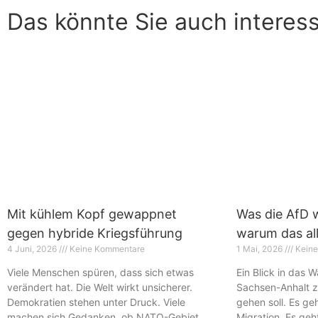
Das könnte Sie auch interes
Mit kühlem Kopf gewappnet
Was die AfD w
gegen hybride Kriegsführung
warum das all
4 Juni, 2026
Keine Kommentare
1 Mai, 2026
Keine
Viele Menschen spüren, dass sich etwas
Ein Blick in das 
verändert hat. Die Welt wirkt unsicherer.
Sachsen-Anhalt ze
Demokratien stehen unter Druck. Viele
gehen soll. Es ge
machen sich Gedanken, ob NATO-Gebiet
Migration. Es ge