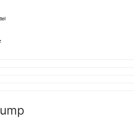
tel
z
rump