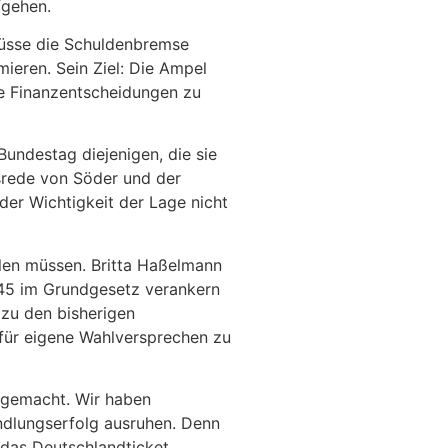
fgehen.
 müsse die Schuldenbremse
ieren. Sein Ziel: Die Ampel
ale Finanzentscheidungen zu
Bundestag diejenigen, die sie
srede von Söder und der
der Wichtigkeit der Lage nicht
len müssen. Britta Haßelmann
2045 im Grundgesetz verankern
 zu den bisherigen
für eigene Wahlversprechen zu
d gemacht. Wir haben
ndlungserfolg ausruhen. Denn
 das Deutschlandticket