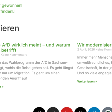
r gewonnen!
 finden
ieren
 AfD wirklich meint – und warum
Wir modernisier
 betrifft
2 April, 2026
Keine Komm
6
Keine Kommentare
Immer mehr Menschen 
 in das Wahlprogramm der AfD in Sachsen-
umweltfreundliches, 
gt, wohin die Reise gehen soll. Es geht längst
Gesellschaft, in der j
r nur um Migration. Es geht um einen
Und so viele engagie
nden Angriff auf
Weiterlesen »
n »