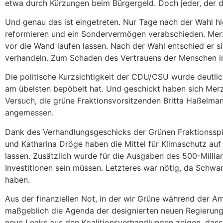
etwa durch Kürzungen beim Bürgergeld. Doch jeder, der d
Und genau das ist eingetreten. Nur Tage nach der Wahl hi
reformieren und ein Sondervermögen verabschieden. Merz 
vor die Wand laufen lassen. Nach der Wahl entschied er s
verhandeln. Zum Schaden des Vertrauens der Menschen in 
Die politische Kurzsichtigkeit der CDU/CSU wurde deutlic
am übelsten bepöbelt hat. Und geschickt haben sich Merz
Versuch, die grüne Fraktionsvorsitzenden Britta Haßelma
angemessen.
Dank des Verhandlungsgeschicks der Grünen Fraktionsspi
und Katharina Dröge haben die Mittel für Klimaschutz auf
lassen. Zusätzlich wurde für die Ausgaben des 500-Millia
Investitionen sein müssen. Letzteres war nötig, da Sch
haben.
Aus der finanziellen Not, in der wir Grüne während der 
maßgeblich die Agenda der designierten neuen Regierung 
neue Leaks aus den Koalitionsverhandlungen zeigen, dass