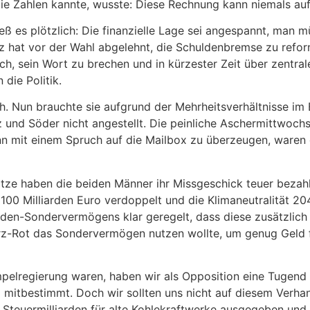
ie Zahlen kannte, wusste: Diese Rechnung kann niemals au
eß es plötzlich: Die finanzielle Lage sei angespannt, man
hat vor der Wahl abgelehnt, die Schuldenbremse zu reform
ich, sein Wort zu brechen und in kürzester Zeit über zentr
die Politik.
h. Nun brauchte sie aufgrund der Mehrheitsverhältnisse im 
 und Söder nicht angestellt. Die peinliche Aschermittwoch
nn mit einem Spruch auf die Mailbox zu überzeugen, waren 
tze haben die beiden Männer ihr Missgeschick teuer bezah
 100 Milliarden Euro verdoppelt und die Klimaneutralität 
rden-Sondervermögens klar geregelt, dass diese zusätzlich
warz-Rot das Sondervermögen nutzen wollte, um genug Geld 
Ampelregierung waren, haben wir als Opposition eine Tugen
mitbestimmt. Doch wir sollten uns nicht auf diesem Verha
 Steuermilliarden für alte Kohlekraftwerke ausgegeben und