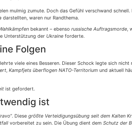
vielen mulmig zumute. Doch das Gefühl verschwand schnell.
a
darstellten, waren nur Randthema.
n Wahlkämpfen
bekannt – ebenso
russische Auftragsmorde
, 
ie Unterstützung der
Ukraine
forderte.
ine Folgen
ehrte viele eines Besseren. Dieser Schock legte sich nicht
ert
,
Kampfjets überflogen NATO-Territorium
und aktuell hä
it
ist gefordert.
twendig ist
ravo“
. Diese
größte Verteidigungsübung seit dem Kalten Kr
tfall
vorbereitet zu sein. Die Übung dient dem
Schutz der 