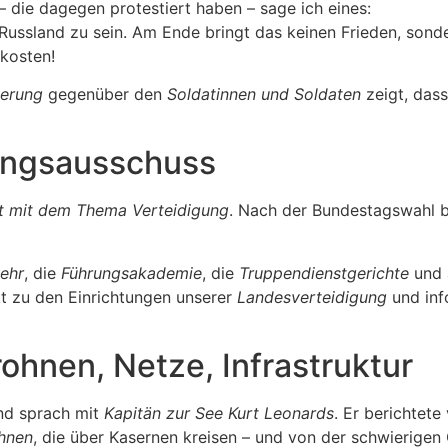
– die dagegen protestiert haben – sage ich eines:
 Russland zu sein. Am Ende bringt das keinen Frieden, son
kosten!
kerung
gegenüber den
Soldatinnen und Soldaten
zeigt, das
ungsausschuss
it mit dem Thema Verteidigung
. Nach der Bundestagswahl 
ehr
, die
Führungsakademie
, die
Truppendienstgerichte
und a
kt zu den Einrichtungen unserer
Landesverteidigung
und inf
hnen, Netze, Infrastruktur
d sprach mit
Kapitän zur See Kurt Leonards
. Er berichtet
hnen
, die über Kasernen kreisen – und von der schwierigen